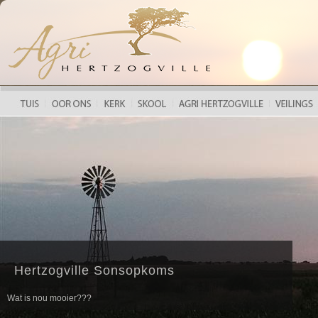
HERTZOGVILLE LANDBOUFEES 2018
Hertzogville Sonsopkoms
Wat is nou mooier???