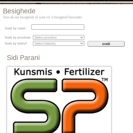
Besighede
Sien all ons besighede of soek vir 'n besigheid hieronder
Soek by naam
Soek by provinsie
Soek by bedryf
Sidi Parani