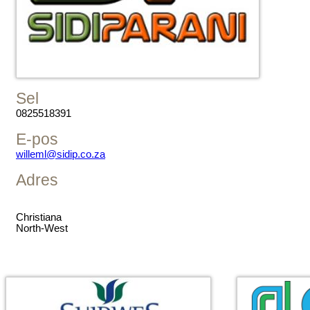
Sel
0825518391
E-pos
willeml@sidip.co.za
Adres
Christiana
North-West