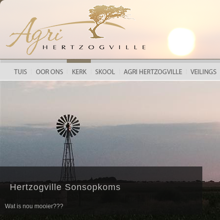
HERTZOGVILLE LANDBOUFEES 2018
Hertzogville Sonsopkoms
Wat is nou mooier???