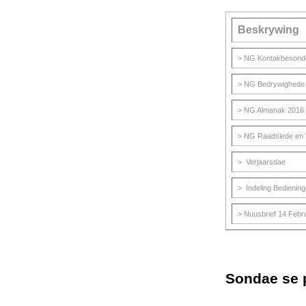
Beskrywing
> NG Kontakbesond
> NG Bedrywighede i
> NG Almanak 2016
> NG Raadslede en V
> Verjaarsdae
> Indeling Bediening
> Nuusbrief 14 Febr
Sondae se 