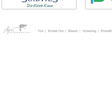
Tuis
|
Kontak Ons
|
Blaaier
|
Vrywaring
|
Privaath