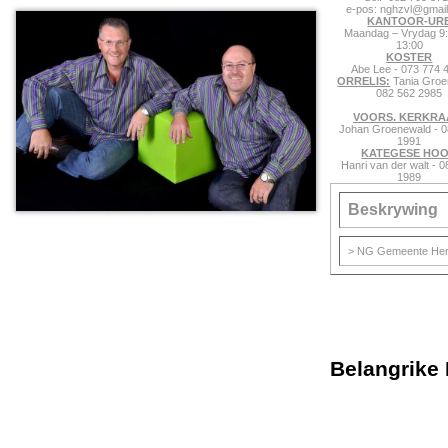
e-pos: nghzvl@gmai
KANTOOR-UR
Maandag – Vrydag 9:
13:00
KOSTER
Abe Lee - 073 774 
ORRELIS:
Tania Groe
082 562 2985
VOORS. KERKRA
Johan Groenewald - 0
1991
KATEGESE HOO
Hanri van der walt - 
1989
Beskrywing
> NG Gemeente Hertzo
Belangrike