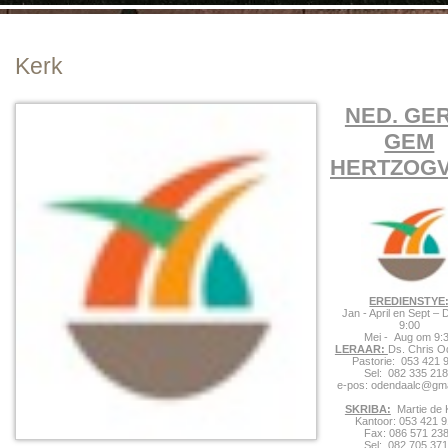
Kerk
NED. GE
GEM
HERTZOGV
EREDIENSTYE
Jan - April en Sept –
9:00
Mei - Aug om 9:
LERAAR:
Ds. Chris O
Pastorie: 053 421 
Sel: 082 335 21
e-pos: odendaalc@gm
SKRIBA:
Martie de 
Kantoor: 053 421 
Fax: 086 571 23
Sel: 082 705 37